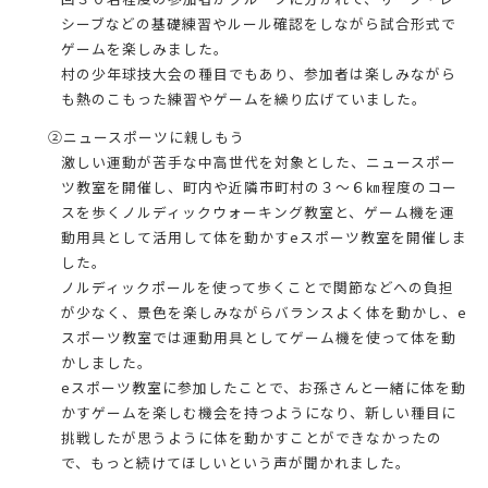
シーブなどの基礎練習やルール確認をしながら試合形式で
ゲームを楽しみました。
村の少年球技大会の種目でもあり、参加者は楽しみながら
も熱のこもった練習やゲームを繰り広げていました。
②ニュースポーツに親しもう
激しい運動が苦手な中高世代を対象とした、ニュースポー
ツ教室を開催し、町内や近隣市町村の３～６㎞程度のコー
スを歩くノルディックウォーキング教室と、ゲーム機を運
動用具として活用して体を動かすeスポーツ教室を開催しま
した。
ノルディックポールを使って歩くことで関節などへの負担
が少なく、景色を楽しみながらバランスよく体を動かし、e
スポーツ教室では運動用具としてゲーム機を使って体を動
かしました。
eスポーツ教室に参加したことで、お孫さんと一緒に体を動
かすゲームを楽しむ機会を持つようになり、新しい種目に
挑戦したが思うように体を動かすことができなかったの
で、もっと続けてほしいという声が聞かれました。